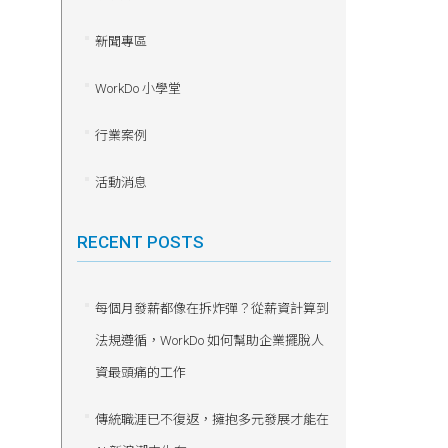
新聞專區
WorkDo 小學堂
行業案例
活動消息
RECENT POSTS
每個月發薪都像在拆炸彈？從薪資計算到
法規遵循，WorkDo 如何幫助企業擺脫人
資最頭痛的工作
傳統職涯已不復返，擁抱多元發展才能在