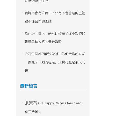
AI 新浪潮中生存
職場不會有笨員工，只有不會管理的主管
跟不懂合作的團體
為什麼「壞人」薪水比較高？你不知道的
職場黑暗人格的晉升邏輯
公司每個部門都沒做錯，為何合作起來卻
一團亂？「照流程走」其實可能是最大問
題
最新留言
張安石
on
Happy Chinese New Year！
新年快樂！