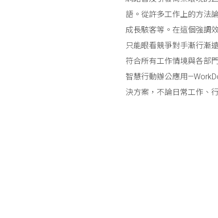
語。從許多工作上的方法
成長駭客等。在這個強調
只能眼看競爭對手漸行漸
符合所有工作情境與各部
智慧行動辦公應用—WorkDo
決方案，不論日常工作、
Posts navigation