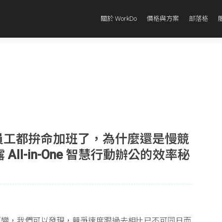
關於 WorkDo
價格與方案
部落格
明員工都拚命加班了，為什麼還是慢競
All-in-One 智慧行動辦公的效率秘
巨變，我們可以發現，競爭速度跟過去相比已不可同日而