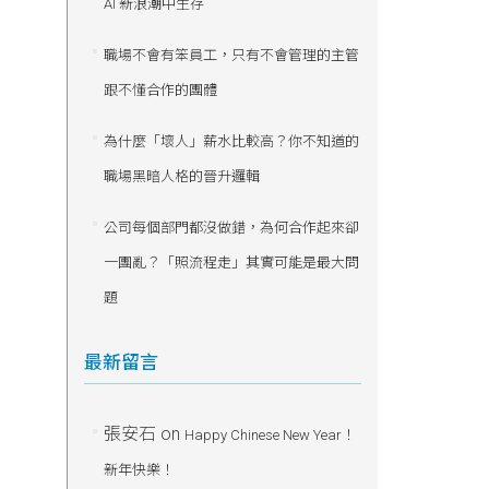
AI 新浪潮中生存
職場不會有笨員工，只有不會管理的主管
跟不懂合作的團體
為什麼「壞人」薪水比較高？你不知道的
職場黑暗人格的晉升邏輯
公司每個部門都沒做錯，為何合作起來卻
一團亂？「照流程走」其實可能是最大問
題
最新留言
張安石
on
Happy Chinese New Year！
新年快樂！