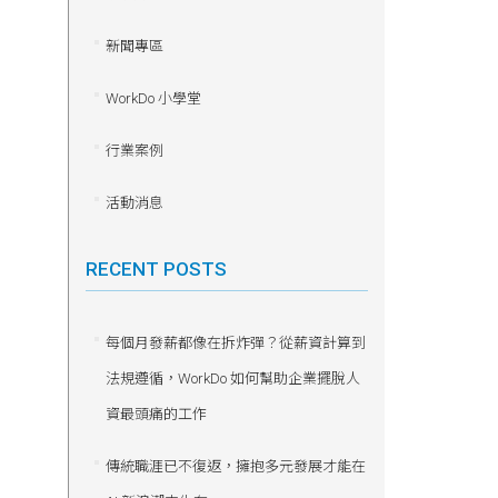
新聞專區
WorkDo 小學堂
行業案例
活動消息
RECENT POSTS
每個月發薪都像在拆炸彈？從薪資計算到
法規遵循，WorkDo 如何幫助企業擺脫人
資最頭痛的工作
傳統職涯已不復返，擁抱多元發展才能在