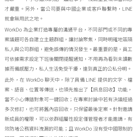
才嚴重。另外，當公司要與中國企業或客戶聯繫時，LINE
就會無用武之地。
WorkDo 為企業打造專屬的溝通平台，不同部門或不同的專
案議題可各自建立主題群組，讓討論聚焦，同時明確地區隔
私人與公司群組，避免誤傳的情況發生。最重要的是，員工
可依據需求設定下班後關閉提醒通知，不用再為看到未讀數
據而備感壓力，私人生活免受干擾，達到真正的公私分明。
此外，在 WorkDo 聊天中，除了具備 LINE 提供的文字、檔
案、語音、位置等傳送，也領先推出了【訊息回收】功能，
當不小心傳錯對象可一鍵回收；在專案討論中若有決議經過
多次修訂，也可將舊內容回收，只保留最後定案。針對邀請
新成員的權限，可以依群組屬性設定僅管理者才能邀請，有
效防堵公務資料洩漏的可能；且 WorkDo 沒有受中國限制的