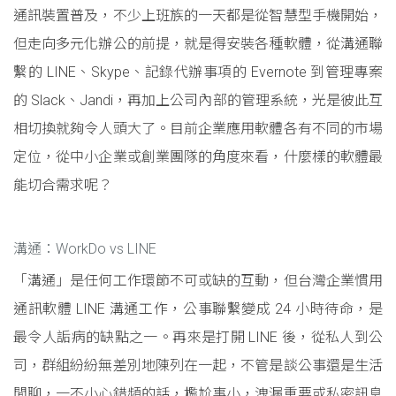
通訊裝置普及，不少上班族的一天都是從智慧型手機開始，
但走向多元化辦公的前提，就是得安裝各種軟體，從溝通聯
繫的 LINE、Skype、記錄代辦事項的 Evernote 到管理專案
的 Slack、Jandi，再加上公司內部的管理系統，光是彼此互
相切換就夠令人頭大了。目前企業應用軟體各有不同的市場
定位，從中小企業或創業團隊的角度來看，什麼樣的軟體最
能切合需求呢？
溝通：WorkDo vs LINE
「溝通」是任何工作環節不可或缺的互動，但台灣企業慣用
通訊軟體 LINE 溝通工作，公事聯繫變成 24 小時待命，是
最令人詬病的缺點之一。再來是打開 LINE 後，從私人到公
司，群組紛紛無差別地陳列在一起，不管是談公事還是生活
閒聊，一不小心錯頻的話，尷尬事小，洩漏重要或私密訊息