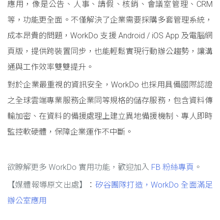
應用，像是公告、人事、請假、核銷、會議室管理、CRM
等，功能更全面。不僅解決了企業需要採購多套管理系統，
成本昂貴的問題，WorkDo 支援 Android / iOS App 及電腦網
頁版，提供跨裝置同步，也能輕鬆實現行動辦公趨勢，讓溝
通與工作效率雙雙提升。
對於企業最重視的資訊安全，WorkDo 也採用具備國際認證
之全球雲端專業服務企業同等規格的儲存服務，包含資料傳
輸加密、在資料的備援處理上建立異地備援機制、專人即時
監控軟硬體，保障企業運作不中斷。
欲瞭解更多 WorkDo 實用功能，歡迎加入
FB 粉絲專頁
。
【媒體報導原文出處】
：
矽谷團隊打造，WorkDo 全面滿足
辦公室應用