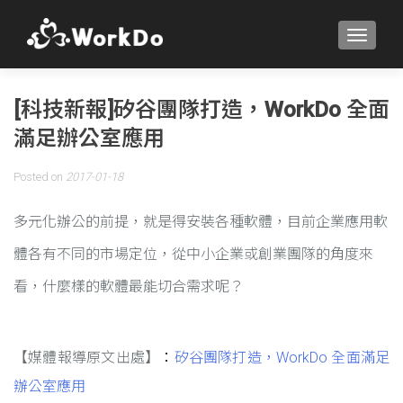
TOGGLE
[科技新報]矽谷團隊打造，WorkDo 全面
滿足辦公室應用
Posted on
2017-01-18
多元化辦公的前提，就是得安裝各種軟體，目前企業應用軟
體各有不同的市場定位，從中小企業或創業團隊的角度來
看，什麼樣的軟體最能切合需求呢？
【媒體報導原文出處】
：
矽谷團隊打造，WorkDo 全面滿足
辦公室應用