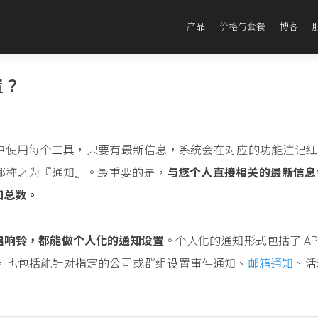
产品
价格与套餐
博客
置？
好友级别中使用每个工具，只要有最新信息，系统会在对应的功能
注记红点
都称之为『通知』。最重要的是，
与您个人直接相关的最新信息
知总数。
启响铃，都能做个人化的通知设置
。个人化的通知形式包括了 AP
，也包括能针对指定的公司或群组设置事件通知、
邮箱通知
、活