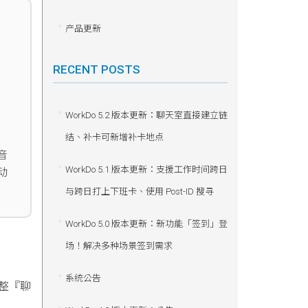
产品更新
RECENT POSTS
WorkDo 5.2 版本更新：聊天室直接建立链
结、补卡可新增补卡地点
音
WorkDo 5.1 版本更新：支援工作时间跨日
动
与跨日打上下班卡、使用 Post-ID 搜寻
WorkDo 5.0 版本更新：新功能「签到」登
场！解决多种场景签到需求
系统公告
调整『聊