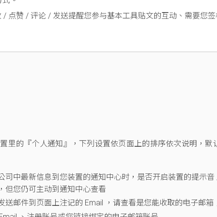
方式。
 / 点赞 / 评论 / 发送提醒您参与基本工具贴文的互动、需要您
设置里的『个人通知』，下列设置依页面上的排序依次说明，默
公司中最新信息到您装置的通知中心时，是否开启装置的提示音 
，但您仍可主动到通知中心查看
送邮件到页面上注记的 Email ，请查看是您能收取的电子邮箱
司 Email 、注册账号或您链接绑定的电子邮箱账号