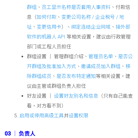
群组
、
员工显示名称是否套用人事资料
、付款信
息（
如何付款
、
变更公司名称 / 企业税号 / 地
址
、
变更信用卡
）、
绑定连结企业网域
、
接外部
软件的机器人 API
等相关设置，建议由行政管理
部门或工程人员担任
群组设置 │ 管理群组介绍、
管理员名单
、
是否公
开群组及批准加入方式
、
邀请成员加入群组
、
移
除群组成员
、
是否发布特定通知
等相关设置，建
议由主管或群组负责人担任
好友设置 │
设置好友别名和信息
（只有自己能查
看，对方看不到）
启用或停用高级工具
并
设置权限
03 │ 负责人