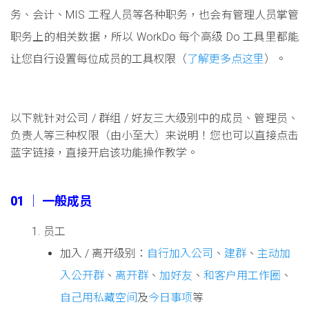
务、会计、MIS 工程人员等各种职务，也会有管理人员掌管
职务上的相关数据，所以 WorkDo 每个高级 Do 工具里都能
让您自行设置每位成员的工具权限（
了解更多点这里
）。
以下就针对公司 / 群组 / 好友三大级别中的成员、管理员、
负责人等三种权限（由小至大）来说明！您也可以直接点击
蓝字链接，直接开启该功能操作教学。
01 │ 一般成员
员工
加入 / 离开级别：
自行加入公司
、
建群
、
主动加
入公开群
、
离开群
、
加好友
、
和客户用工作圈
、
自己用私藏空间
及
今日事项
等