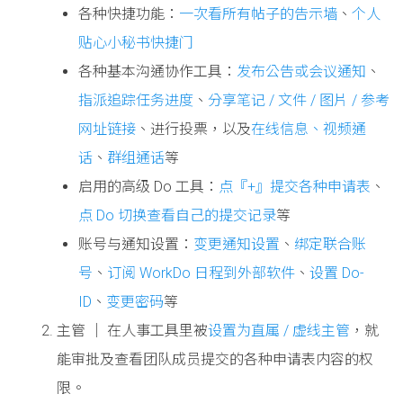
各种快捷功能：
一次看所有帖子的告示墙
、
个人
贴心小秘书快捷门
各种基本沟通协作工具：
发布公告或会议通知
、
指派追踪任务进度
、
分享笔记 / 文件 / 图片 / 参考
网址链接
、进行投票，以及
在线信息、视频通
话
、
群组通话
等
启用的高级 Do 工具：
点『+』提交各种申请表
、
点 Do 切换查看自己的提交记录
等
账号与通知设置：
变更通知设置
、
绑定联合账
号
、
订阅 WorkDo 日程到外部软件
、
设置 Do-
ID
、
变更密码
等
主管 │ 在人事工具里被
设置为直属 / 虚线主管
，就
能审批及查看团队成员提交的各种申请表内容的权
限。