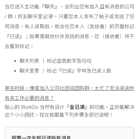
当您进入主功能『聊天』，会列出您有加入且有消息的公司
/ 群 / 好友聊天室记录。只要您本人发布了帖子或发送了任
何消息，有人读取后，就会在您本人（发送者）的页面标记
『已读』；如果是其他伙伴发送的消息，您（接收者）将不
会看到标记：
聊天列表 │ 标记蓝色数字及勾勾
聊天室里 │ 标记『已读』字样及已读人数
某些时候，像是加入公司社团或团购群，太忙了无法阅读所
有非工作必要的消息？
贴心的 WorkDo 当然有设计『
全已读
』的功能，正好能解决
这个小小困扰，现在就跟着下列步骤全部已读吧！
我要一次全部已读所有消息