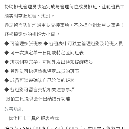
协助排班管理员快速完成与管理每位成员排班，让轮班员工
能实时掌握班表、班别。
透过留言功能沟通重要交接事项，不必担心遗漏重要事务！
轻松搞定你的排班大小事 。
◆ 可管理多张班表 ◆ 各班表中可独立管理班别及轮班人员
◆ 可一次排定单一日期或特定区间班表
◆ 班表调整完毕，可额外发出通知提醒成员
◆ 管理员可快速检视特定成员的班表
◆ 成员可清楚确认自己轮值的班表
◆ 各班别可留言交接相关注意事项
-报销工具提供会计出纳结算功能
改善功能
– 优化打卡工具的报表格式
豌豆荚、360手机助手、百度手机助手、应用宝、华为应用